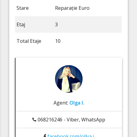
Stare
Reparație Euro
Etaj
3
Total Etaje
10
Agent:
Olga I.
068216246 - Viber, WhatsApp
facebook.com/ollya.i