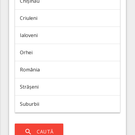
Chișinău
Criuleni
Ialoveni
Orhei
România
Strășeni
Suburbii
search
CAUTĂ