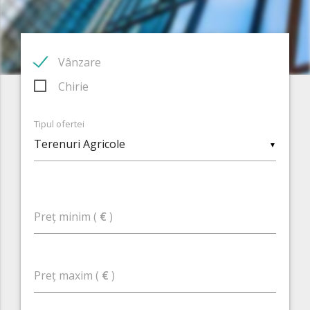
Vânzare
Chirie
Tipul ofertei
▼
Preț minim (
€
)
Preț maxim (
€
)